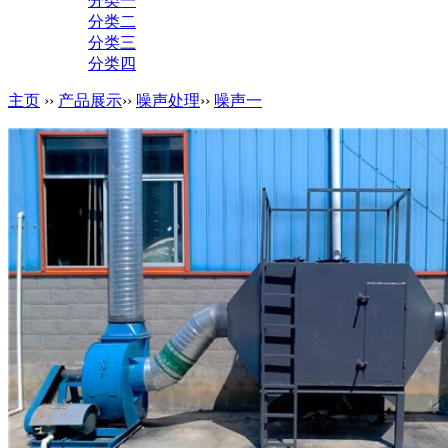
分类一
分类二
分类三
分类四
主页
››
产品展示
››
噪声处理
››
噪声一